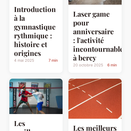
Introduction
Laser game
à la
pour
gymnastique
anniversaire
rythmique :
: l'activité
histoire et
incontournable
origines
à bercy
4 mai 2025
7 min
20 octobre 2025
6 min
Les
Les meilleurs