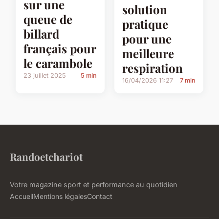
sur une
solution
queue de
pratique
billard
pour une
français pour
meilleure
le carambole
respiration
23 juillet 2025
5 min
16/04/2026 11:27
7 min
Randoetchariot
Votre magazine sport et performance au quotidien
Accueil
Mentions légales
Contact