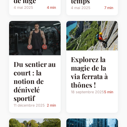
de luge
temps
4 mai 2025
4 min
4 mai 2025
7 min
Explorez la
Du sentier au
magie de la
court : la
via ferrata à
notion de
thônes !
dénivelé
18 septembre 2025
5 min
sportif
11 décembre 2025
2 min