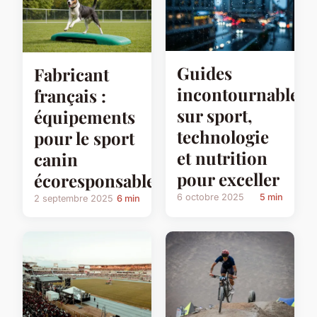
Guides
Fabricant
incontournables
français :
sur sport,
équipements
technologie
pour le sport
et nutrition
canin
pour exceller
écoresponsable
6 octobre 2025
5 min
2 septembre 2025
6 min