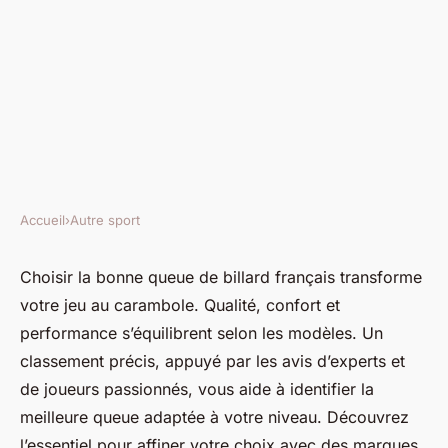
Accueil
›
Autre sport
AUTRE SPORT
Les meilleures queues de
Choisir la bonne queue de billard français transforme
votre jeu au carambole. Qualité, confort et
billard français pour le
performance s’équilibrent selon les modèles. Un
carambole
classement précis, appuyé par les avis d’experts et
de joueurs passionnés, vous aide à identifier la
Anaïs
•
17 février 2026
•
7 min de lecture
meilleure queue adaptée à votre niveau. Découvrez
l’essentiel pour affiner votre choix avec des marques