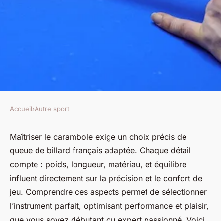
Accueil
›
Autre sport
AUTRE SPORT
Tout savoir sur une queue de
Maîtriser le carambole exige un choix précis de
queue de billard français adaptée. Chaque détail
billard français pour le
compte : poids, longueur, matériau, et équilibre
carambole
influent directement sur la précision et le confort de
jeu. Comprendre ces aspects permet de sélectionner
Anaïs
•
23 juillet 2025
•
5 min de lecture
l’instrument parfait, optimisant performance et plaisir,
que vous soyez débutant ou expert passionné. Voici