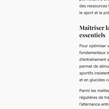
Anaïs
•
6 octobre 2025
•
5 min de lecture
des ressources f
le sport et la p
Maîtriser l
essentiels
Pour optimiser v
fondamentaux in
d’entraînement a
permet de stimul
sportifs insiste
et en glucides c
Parmi les meille
régulières de tr
l’alternance ent