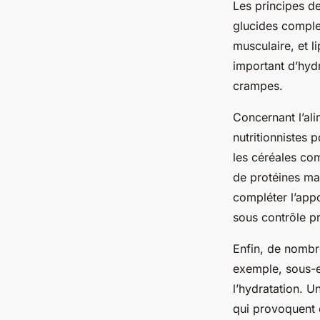
Les principes d
glucides complex
musculaire, et l
important d’hydr
crampes.
Concernant l’al
nutritionnistes 
les céréales com
de protéines ma
compléter l’appo
sous contrôle p
Enfin, de nombre
exemple, sous-es
l’hydratation. 
qui provoquent d