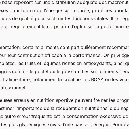
e base reposent sur une distribution adéquate des macronut
es pour fournir de l’énergie sur la durée, protéines pour la
ipides de qualité pour soutenir les fonctions vitales. Il est é
ater régulièrement le corps afin d’optimiser la performance 
imentation, certains aliments sont particulièrement recomma
pour leur contribution efficace à la performance. On privilé
plètes, les fruits et légumes riches en antioxydants, ainsi 
igres comme le poulet ou le poisson. Les suppléments peuv
rt alimentaire, notamment la créatine, les BCAA ou les vita
rofessionnel.
uses erreurs en nutrition sportive peuvent freiner les progr
timer l’importance de la récupération nutritionnelle ou nég
Une autre erreur fréquente est la consommation excessive de
es pics glycémiques suivis d’une baisse d’énergie. Pour év