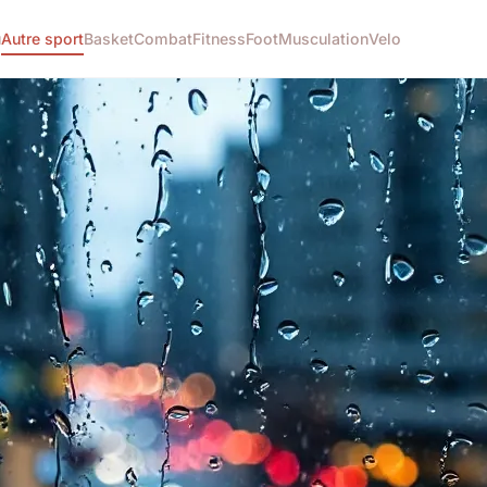
u
Autre sport
Basket
Combat
Fitness
Foot
Musculation
Velo