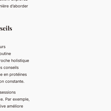
nière d’aborder
seils
urs
outine
roche holistique
s conseils
he en protéines
ion constante.
 sessions
ace. Par exemple,
tive améliore