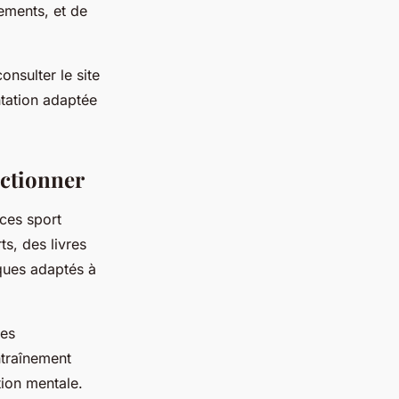
nements, et de
onsulter le site
ntation adaptée
ectionner
ces sport
ts, des livres
iques adaptés à
ses
ntraînement
tion mentale.