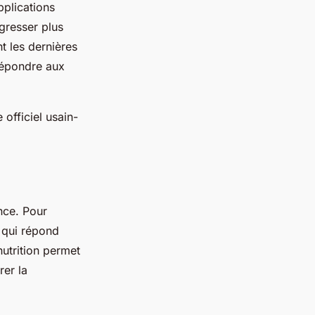
pplications
gresser plus
nt les dernières
 répondre aux
 officiel usain-
ance. Pour
e qui répond
nutrition permet
rer la