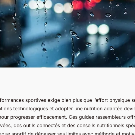
les sur sport,
rformances sportives exige bien plus que l’effort physique se
ations technologiques et adopter une nutrition adaptée devi
tion pour exceller
pour progresser efficacement. Ces guides rassembleurs off
vées, des outils connectés et des conseils nutritionnels spéc
aque sportif de dépasser ses limites avec méthode et motiv