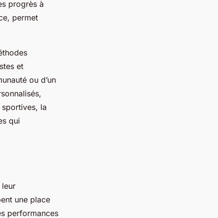
des progrès à
ce, permet
méthodes
stes et
munauté ou d’un
rsonnalisés,
sportives, la
es qui
 leur
pent une place
des performances