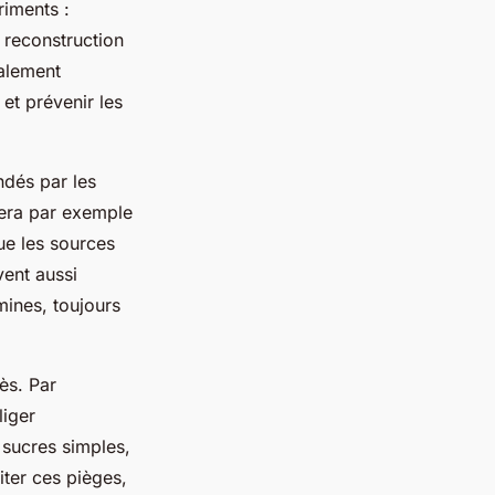
riments :
 reconstruction
galement
et prévenir les
ndés par les
giera par exemple
que les sources
ent aussi
mines, toujours
ès. Par
liger
 sucres simples,
iter ces pièges,