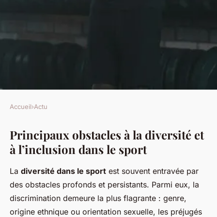
Accueil
›
Actu
ACTU
Principaux obstacles à la diversité et
Quels sont les défis de la
à l’inclusion dans le sport
diversité et de l'inclusion dans
le sport ?
La
diversité dans le sport
est souvent entravée par
des obstacles profonds et persistants. Parmi eux, la
Alice
•
4 mai 2025
•
6 min de lecture
discrimination demeure la plus flagrante : genre,
origine ethnique ou orientation sexuelle, les préjugés