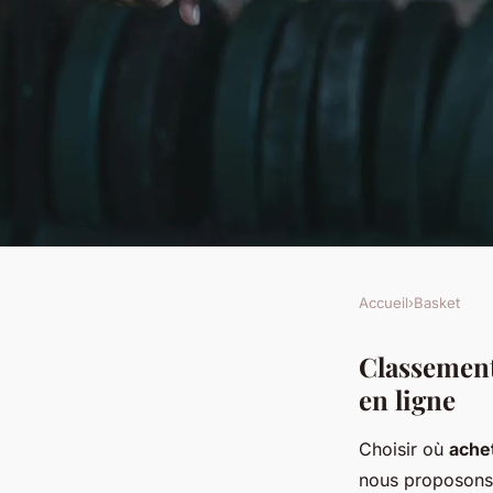
Accueil
›
Basket
BASKET
Les meilleurs sites 
Classement
en ligne
tenue de basket en l
Choisir où
ache
nous proposons