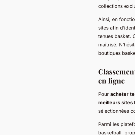
collections excl
Ainsi, en foncti
sites afin d’ide
tenues basket. C
maîtrisé. N’hési
boutiques basket
Classement
en ligne
Pour
acheter t
meilleurs sites
sélectionnées co
Parmi les platef
basketball, pro