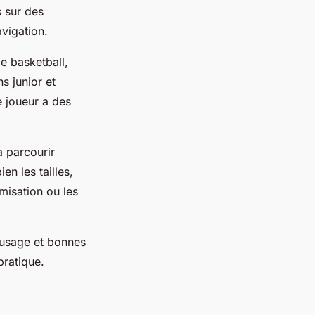
s sur des
avigation.
e basketball,
s junior et
e joueur a des
à parcourir
en les tailles,
misation ou les
d’usage et bonnes
pratique.