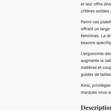
Victor
•
4 mai 2025
•
6 min de lecture
et leur offre di
critères solides
Parmi ces platef
offrant un large
féminines. La di
besoins spécifi
L’ergonomie des 
augmente la satis
matières et cou
guides de taille
Ainsi, privilégi
marques vous as
Description