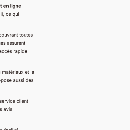
t en ligne
l, ce qui
couvrant toutes
ues assurent
 accès rapide
s matériaux et la
ropose aussi des
service client
s avis