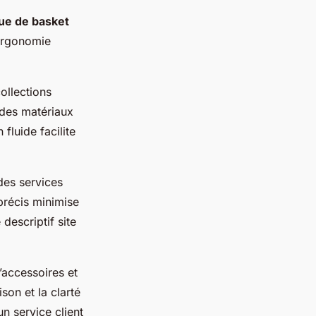
ue de basket
 ergonomie
ollections
é des matériaux
fluide facilite
des services
précis minimise
descriptif site
’accessoires et
on et la clarté
un service client