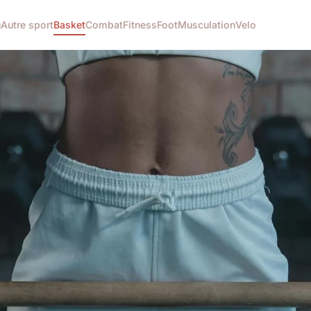
u
Autre sport
Basket
Combat
Fitness
Foot
Musculation
Velo